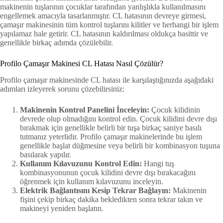
makinenin tuşlarının çocuklar tarafından yanlışlıkla kullanılmasını
engellemek amacıyla tasarlanmıştır. CL hatasının devreye girmesi,
çamaşır makinesinin tüm kontrol tuşlarını kilitler ve herhangi bir işlem
yapılamaz hale getirir. CL hatasının kaldırılması oldukça basittir ve
genellikle birkaç adımda çözülebilir.
Profilo Çamaşır Makinesi CL Hatası Nasıl Çözülür?
Profilo çamaşır makinesinde CL hatası ile karşılaştığınızda aşağıdaki
adımları izleyerek sorunu çözebilirsiniz:
Makinenin Kontrol Panelini İnceleyin:
Çocuk kilidinin
devrede olup olmadığını kontrol edin. Çocuk kilidini devre dışı
bırakmak için genellikle belirli bir tuşa birkaç saniye basılı
tutmanız yeterlidir. Profilo çamaşır makinelerinde bu işlem
genellikle başlat düğmesine veya belirli bir kombinasyon tuşuna
basılarak yapılır.
Kullanım Kılavuzunu Kontrol Edin:
Hangi tuş
kombinasyonunun çocuk kilidini devre dışı bırakacağını
öğrenmek için kullanım kılavuzunu inceleyin.
Elektrik Bağlantısını Kesip Tekrar Bağlayın:
Makinenin
fişini çekip birkaç dakika bekledikten sonra tekrar takın ve
makineyi yeniden başlatın.