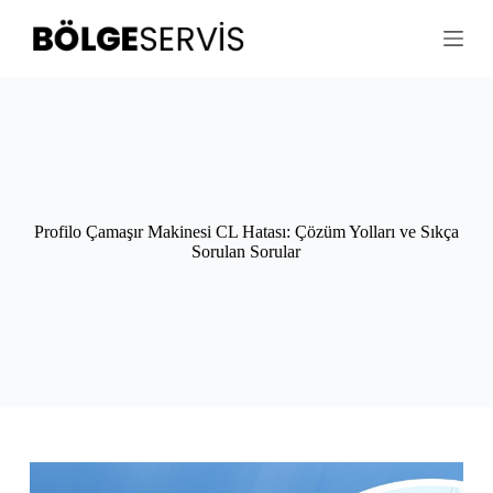
S
k
i
p
t
o
c
o
n
t
e
Profilo Çamaşır Makinesi CL Hatası: Çözüm Yolları ve Sıkça
n
Sorulan Sorular
t