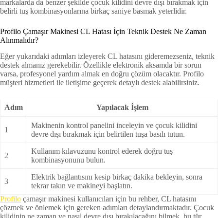
markalarda da benzer şekilde çocuk kilidini devre dışı bırakmak için
belirli tuş kombinasyonlarına birkaç saniye basmak yeterlidir.
Profilo Çamaşır Makinesi CL Hatası İçin Teknik Destek Ne Zaman
Alınmalıdır?
Eğer yukarıdaki adımları izleyerek CL hatasını gideremezseniz, teknik
destek almanız gerekebilir. Özellikle elektronik aksamda bir sorun
varsa, profesyonel yardım almak en doğru çözüm olacaktır. Profilo
müşteri hizmetleri ile iletişime geçerek detaylı destek alabilirsiniz.
Adım
Yapılacak İşlem
Makinenin kontrol panelini inceleyin ve çocuk kilidini
1
devre dışı bırakmak için belirtilen tuşa basılı tutun.
Kullanım kılavuzunu kontrol ederek doğru tuş
2
kombinasyonunu bulun.
Elektrik bağlantısını kesip birkaç dakika bekleyin, sonra
3
tekrar takın ve makineyi başlatın.
Profilo
çamaşır makinesi kullanıcıları için bu rehber, CL hatasını
çözmek ve önlemek için gereken adımları detaylandırmaktadır. Çocuk
kilidinin ne zaman ve nasıl devre dışı bırakılacağını bilmek, bu tür