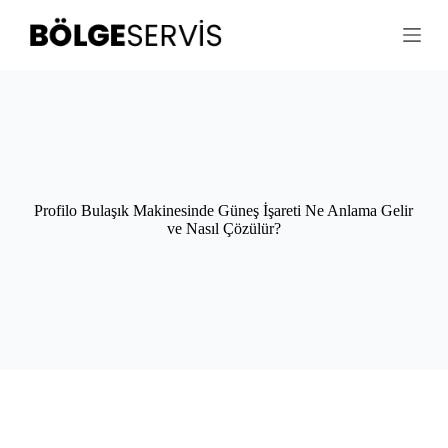
S
k
i
p
t
o
c
o
n
t
e
Profilo Bulaşık Makinesinde Güneş İşareti Ne Anlama Gelir
n
ve Nasıl Çözülür?
t