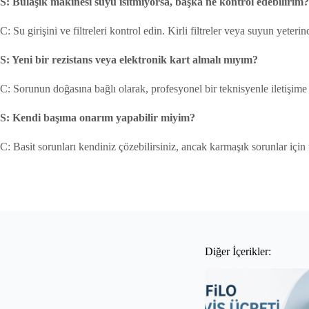
S: Bulaşık makinesi suyu ısıtmıyorsa, başka ne kontrol edebilirim?
C: Su girişini ve filtreleri kontrol edin. Kirli filtreler veya suyun yeter
S: Yeni bir rezistans veya elektronik kart almalı mıyım?
C: Sorunun doğasına bağlı olarak, profesyonel bir teknisyenle iletişime 
S: Kendi başıma onarım yapabilir miyim?
C: Basit sorunları kendiniz çözebilirsiniz, ancak karmaşık sorunlar içi
Diğer İçerikler: