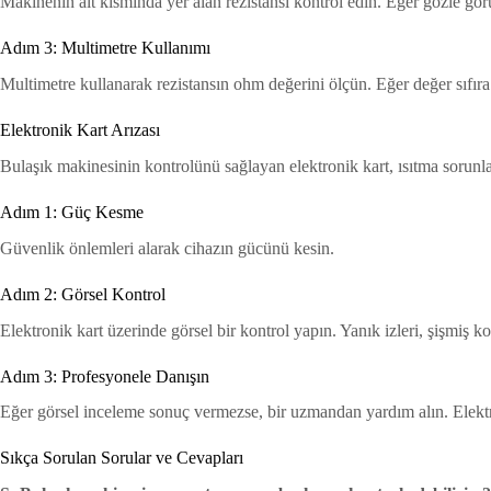
Makinenin alt kısmında yer alan rezistansı kontrol edin. Eğer gözle görü
Adım 3: Multimetre Kullanımı
Multimetre kullanarak rezistansın ohm değerini ölçün. Eğer değer sıfıra y
Elektronik Kart Arızası
Bulaşık makinesinin kontrolünü sağlayan elektronik kart, ısıtma sorunlar
Adım 1: Güç Kesme
Güvenlik önlemleri alarak cihazın gücünü kesin.
Adım 2: Görsel Kontrol
Elektronik kart üzerinde görsel bir kontrol yapın. Yanık izleri, şişmiş k
Adım 3: Profesyonele Danışın
Eğer görsel inceleme sonuç vermezse, bir uzmandan yardım alın. Elektroni
Sıkça Sorulan Sorular ve Cevapları