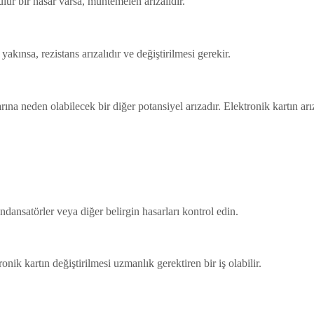
lür bir hasar varsa, muhtemelen arızalıdır.
akınsa, rezistans arızalıdır ve değiştirilmesi gerekir.
ına neden olabilecek bir diğer potansiyel arızadır. Elektronik kartın arı
ondansatörler veya diğer belirgin hasarları kontrol edin.
k kartın değiştirilmesi uzmanlık gerektiren bir iş olabilir.