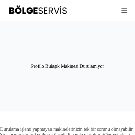
S
k
i
p
t
o
c
o
n
t
e
n
Profilo Bulaşık Makinesi Durulamıyor
t
Durulama işlemi yapmayan makinelerinizin tek bir sorunu olmayabilir.
Su akışının kontrol edilmesi öncelikli hamle olacaktır. Eğer yeterli su