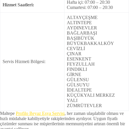
Hafta içi: 07:00 – 20:30
Hizmet Saatleri:
Cumartesi: 07:00 – 20:30
ALTAYÇEŞME
ALTINTEPE
AYDINEVLER
BAĞLARBAŞI
BAŞIBÜYÜK
BÜYÜKBAKKALKÖY
CEVİZLİ
ÇINAR
ESENKENT
Servis Hizmeti Bölgesi:
FEYZULLAH
FINDIKLI
GİRNE
GÜLENSU
GÜLSUYU
İDEALTEPE
KÜÇÜKYALI MERKEZ
YALI
ZÜMRÜTEVLER
Maltepe
Profilo Beyaz Eşya Servisi
, her zaman ulaşılabilir olması ve
hızlı müdahale kabiliyetiyle rakiplerinden ayrılıyor. Uygun fiyatlı
çözümler sunması ise müşterilerinin memnuniyetini artıran önemli bir
avantaj sağlıyor.