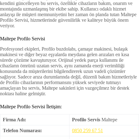
kendini güncelleyen bu servis, özellikle cihazların bakım, onarım ve
montajında uzmanlaşmış bir ekibe sahip. Kullanıcı odaklı hizmet
anlayışı ile müşteri memnuniyetini her zaman ön planda tutan Maltepe
Profilo Servisi, hizmetlerinde güvenilirlik ve kaliteye büyük önem
veriyor.
Maltepe Profilo Servisi
Profesyonel ekipleri, Profilo buzdolabı, çamaşır makinesi, bulaşık
makinesi ve diğer beyaz eşyalarda meydana gelen arızaları en kısa
sürede çözüme kavuşturuyor. Orijinal yedek parça kullanımı ile
cihazların ömrünü uzatan servis, aynı zamanda enerji verimliliği
konusunda da müşterilerini bilgilendirerek uzun vadeli çözümler
sağlıyor. Sadece arıza durumlarında değil, düzenli bakım hizmetleriyle
de Profilo cihazlarının performansını yüksek seviyede tutmayı
amaçlayan bu servis, Maltepe sakinleri için vazgeçilmez bir destek
noktası haline gelmiştir.
Maltepe Profilo Servisi İletişim:
Firma Adı:
Profilo Servis
Maltepe
Telefon Numarası:
0850 259 67 51