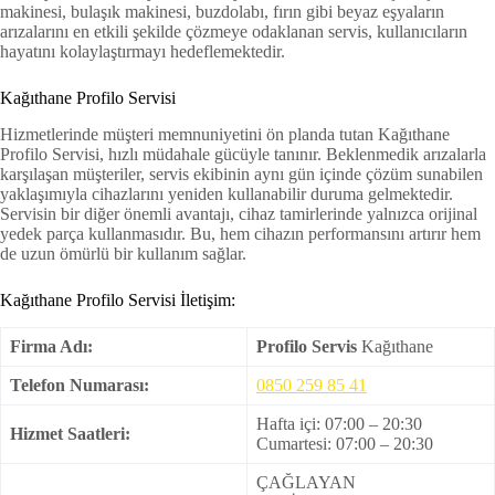
makinesi, bulaşık makinesi, buzdolabı, fırın gibi beyaz eşyaların
arızalarını en etkili şekilde çözmeye odaklanan servis, kullanıcıların
hayatını kolaylaştırmayı hedeflemektedir.
Kağıthane Profilo Servisi
Hizmetlerinde müşteri memnuniyetini ön planda tutan Kağıthane
Profilo Servisi, hızlı müdahale gücüyle tanınır. Beklenmedik arızalarla
karşılaşan müşteriler, servis ekibinin aynı gün içinde çözüm sunabilen
yaklaşımıyla cihazlarını yeniden kullanabilir duruma gelmektedir.
Servisin bir diğer önemli avantajı, cihaz tamirlerinde yalnızca orijinal
yedek parça kullanmasıdır. Bu, hem cihazın performansını artırır hem
de uzun ömürlü bir kullanım sağlar.
Kağıthane Profilo Servisi İletişim:
Firma Adı:
Profilo Servis
Kağıthane
Telefon Numarası:
0850 259 85 41
Hafta içi: 07:00 – 20:30
Hizmet Saatleri:
Cumartesi: 07:00 – 20:30
ÇAĞLAYAN