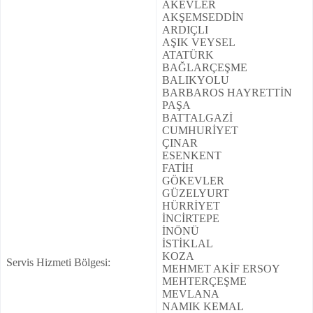
AKEVLER
AKŞEMSEDDİN
ARDIÇLI
AŞIK VEYSEL
ATATÜRK
BAĞLARÇEŞME
BALIKYOLU
BARBAROS HAYRETTİN
PAŞA
BATTALGAZİ
CUMHURİYET
ÇINAR
ESENKENT
FATİH
GÖKEVLER
GÜZELYURT
HÜRRİYET
İNCİRTEPE
İNÖNÜ
İSTİKLAL
KOZA
Servis Hizmeti Bölgesi:
MEHMET AKİF ERSOY
MEHTERÇEŞME
MEVLANA
NAMIK KEMAL