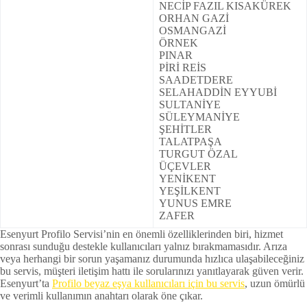
NECİP FAZIL KISAKÜREK
ORHAN GAZİ
OSMANGAZİ
ÖRNEK
PINAR
PİRİ REİS
SAADETDERE
SELAHADDİN EYYUBİ
SULTANİYE
SÜLEYMANİYE
ŞEHİTLER
TALATPAŞA
TURGUT ÖZAL
ÜÇEVLER
YENİKENT
YEŞİLKENT
YUNUS EMRE
ZAFER
Esenyurt Profilo Servisi’nin en önemli özelliklerinden biri, hizmet
sonrası sunduğu destekle kullanıcıları yalnız bırakmamasıdır. Arıza
veya herhangi bir sorun yaşamanız durumunda hızlıca ulaşabileceğiniz
bu servis, müşteri iletişim hattı ile sorularınızı yanıtlayarak güven verir.
Esenyurt’ta
Profilo beyaz eşya kullanıcıları için bu servis
, uzun ömürlü
ve verimli kullanımın anahtarı olarak öne çıkar.