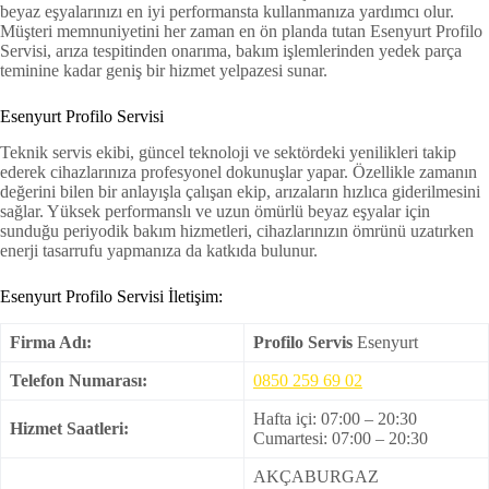
beyaz eşyalarınızı en iyi performansta kullanmanıza yardımcı olur.
Müşteri memnuniyetini her zaman en ön planda tutan Esenyurt Profilo
Servisi, arıza tespitinden onarıma, bakım işlemlerinden yedek parça
teminine kadar geniş bir hizmet yelpazesi sunar.
Esenyurt Profilo Servisi
Teknik servis ekibi, güncel teknoloji ve sektördeki yenilikleri takip
ederek cihazlarınıza profesyonel dokunuşlar yapar. Özellikle zamanın
değerini bilen bir anlayışla çalışan ekip, arızaların hızlıca giderilmesini
sağlar. Yüksek performanslı ve uzun ömürlü beyaz eşyalar için
sunduğu periyodik bakım hizmetleri, cihazlarınızın ömrünü uzatırken
enerji tasarrufu yapmanıza da katkıda bulunur.
Esenyurt Profilo Servisi İletişim:
Firma Adı:
Profilo Servis
Esenyurt
Telefon Numarası:
0850 259 69 02
Hafta içi: 07:00 – 20:30
Hizmet Saatleri:
Cumartesi: 07:00 – 20:30
AKÇABURGAZ